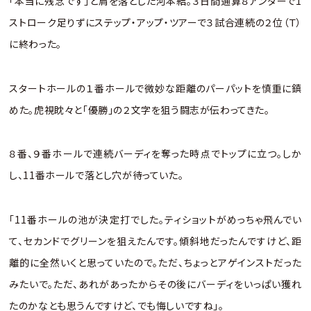
「本当に残念です」と肩を落とした河本結。３日間通算８アンダーで1
ストローク足りずにステップ・アップ・ツアーで３試合連続の２位（Ｔ）
に終わった。
スタートホールの１番ホールで微妙な距離のパーパットを慎重に鎮
めた。虎視眈々と「優勝」の２文字を狙う闘志が伝わってきた。
８番、９番ホールで連続バーディを奪った時点でトップに立つ。しか
し、11番ホールで落とし穴が待っていた。
「11番ホールの池が決定打でした。ティショットがめっちゃ飛んでい
て、セカンドでグリーンを狙えたんです。傾斜地だったんですけど、距
離的に全然いくと思っていたので。ただ、ちょっとアゲインストだった
みたいで。ただ、あれがあったからその後にバーディをいっぱい獲れ
たのかなとも思うんですけど、でも悔しいですね」。