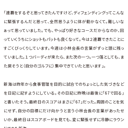
「連覇をするぞと思ってきたんですけど、ディフェンディングってこんな
に緊張するんだと思って、全然思うように体が動かなくて。難しいな
ぁって思っていました。でも、やっぱり好きなコースだからなのか、回
っていくうちにショットもパットも良くなって。今は２連覇できたことに
すごくびっくりしています。今週は小林会長の言葉がずっと頭に残っ
ていました。１つバーディが来たら、また次の一つ。一つ落としても、ま
た戻そうと（自分のゴルフに）集中できていたと思います」。
新海は昨年から食事管理を目的に試合でのちょっとした気づきなど
を日記に記すようにしている。その日記に昨晩は最後に「67で回る」
と書いたそう。最終日のスコアはまさに「67」だった。周囲のことを気
にせず、自分の目標にだけ向かうと言う小林会長の言葉があったせ
いか、最終日はスコアボードを見ても、変に緊張せずに冷静にラウン