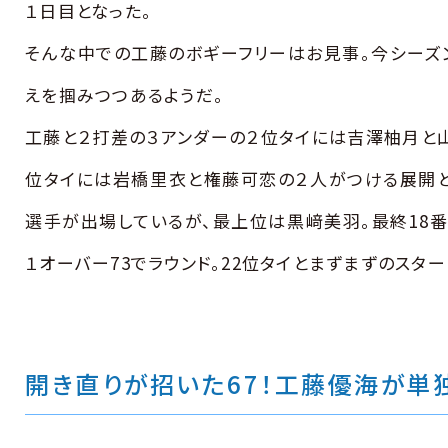
１日目となった。
そんな中での工藤のボギーフリーはお見事。今シーズ
えを掴みつつあるようだ。
工藤と２打差の３アンダーの２位タイには吉澤柚月と山
位タイには岩橋里衣と権藤可恋の２人がつける展開と
選手が出場しているが、最上位は黒﨑美羽。最終18番
１オーバー73でラウンド。22位タイとまずまずのスター
開き直りが招いた67！工藤優海が単